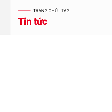
TRANG CHỦ
TAG
Tin tức
CẦM ĐỒ
KINH NGHIỆM
TÀI CHÍNH
0
Dịch Vụ Cầm Đồ Uy Tín Số 1 P
Hiện nay, tại Phường Thắng Lợi, Tp Buôn Ma Thuột hoạ
thấp nhất? Bài viết dưới đây, sẽ giới thiệu đến bạn nh