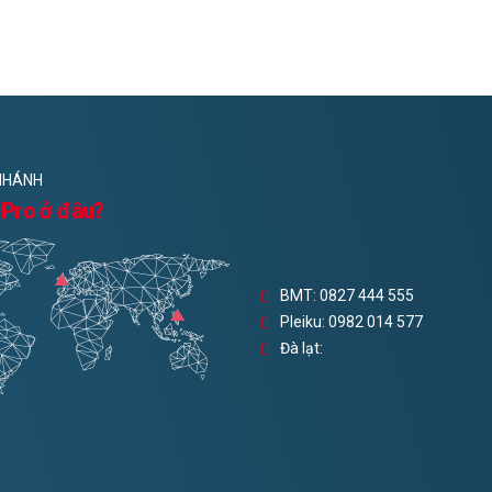
 NHÁNH
Pro ở đâu?
BMT: 0827 444 555
Pleiku: 0982 014 577
Đà lạt: